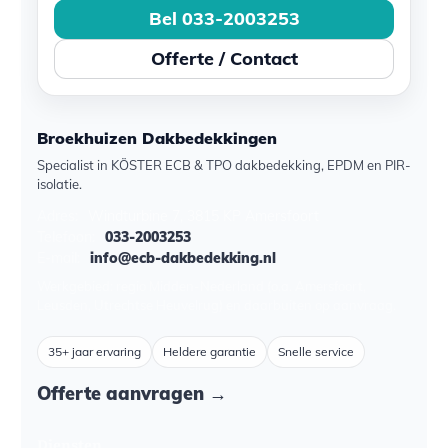
Bel 033-2003253
Offerte / Contact
Broekhuizen Dakbedekkingen
Specialist in KÖSTER ECB & TPO dakbedekking, EPDM en PIR-
isolatie.
Adres:
Windturbine 7, 3815 KP Amersfoort
Telefoon:
033-2003253
E-mail:
info@ecb-dakbedekking.nl
Werkgebied: regio Midden-Nederland (o.a. Amersfoort,
Leusden, Utrechtse Heuvelrug) en daarbuiten op aanvraag.
35+ jaar ervaring
Heldere garantie
Snelle service
Offerte aanvragen →
Diensten