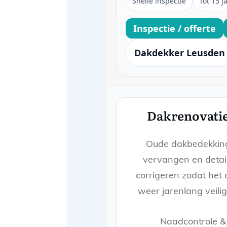
Snelle inspectie
Tot 15 j
Inspectie / offerte
Dakdekker Leusden
Dakrenovati
Oude dakbedekkin
vervangen en detai
corrigeren zodat het
weer jarenlang veilig 
Naadcontrole &