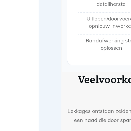
detailherstel
Uitlopen/doorvoe
opnieuw inwerk
Randafwerking st
oplossen
Veelvoorko
Lekkages ontstaan zelden “
een naad die door spann