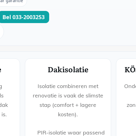
aar garantie
Bel 033-2003253
e
Dakisolatie
KÖ
g
Isolatie combineren met
Ond
ls
renovatie is vaak de slimste
 dak
stap (comfort + lagere
zon
is.
kosten).
PIR-isolatie waar passend