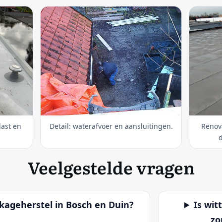
last en
Detail: waterafvoer en aansluitingen.
Renova
Veelgestelde vragen
kkageherstel in Bosch en Duin?
Is wit
zo