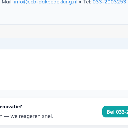
Mail:
info@ecb-dakbedekking.nl
• Tel:
033-2003253
renovatie?
Bel 033-
an — we reageren snel.