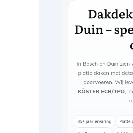
Dakdek
Duin – spe
In Bosch en Duin zien
platte daken met det
doorvoeren. Wij le
KÖSTER ECB/TPO
, i
r
35+ jaar ervaring
Platte