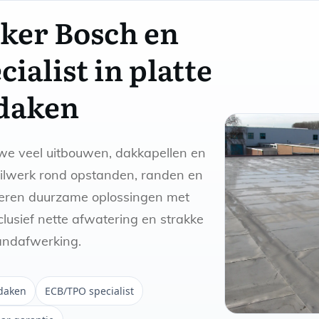
ker Bosch en
cialist in platte
daken
 we veel uitbouwen, dakkapellen en
ailwerk rond opstanden, randen en
veren duurzame oplossingen met
nclusief nette afwatering en strakke
andafwerking.
 daken
ECB/TPO specialist