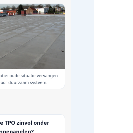
tie: oude situatie vervangen
door duurzaam systeem.
te TPO zinvol onder
nnepanelen?