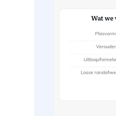
Wat we 
Plasvormi
Verouder
Uitloop/hemelw
Losse randafwer