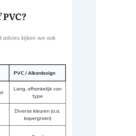
f PVC?
d advies kijken we ook
PVC / Alkordesign
Lang, afhankelijk van
el
type
Diverse kleuren (o.a.
kopergroen)