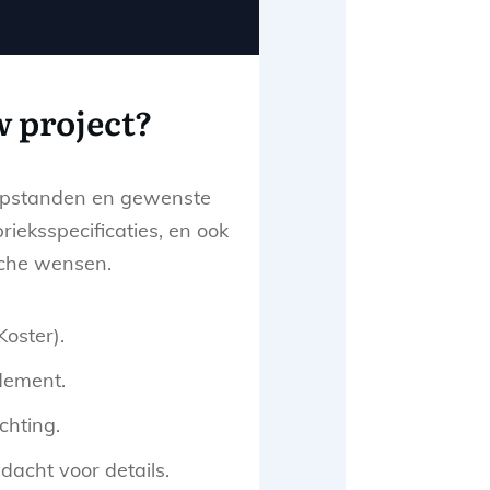
w project?
, opstanden en gewenste
rieksspecificaties, en ook
sche wensen.
Koster).
dement.
hting.
dacht voor details.