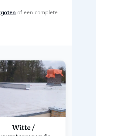
kgoten
of een complete
Witte /