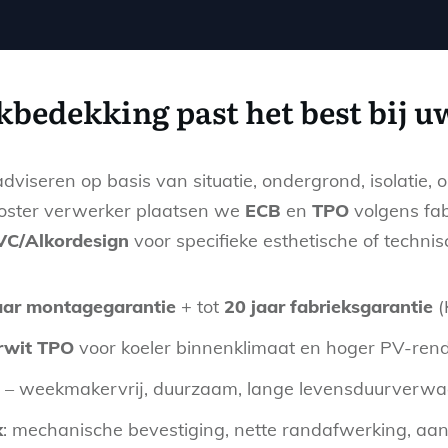
bedekking past het best bij u
adviseren op basis van situatie, ondergrond, isolatie
Koster verwerker plaatsen we
ECB
en
TPO
volgens fab
VC/Alkordesign
voor specifieke esthetische of techni
aar montagegarantie
+ tot
20 jaar fabrieksgarantie
(
rwit TPO
voor koeler binnenklimaat en hoger PV-ren
– weekmakervrij, duurzaam, lange levensduurverwac
k
: mechanische bevestiging, nette randafwerking, aan