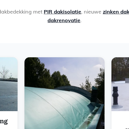
dakbedekking met
PIR dakisolatie
, nieuwe
zinken da
dakrenovatie
.
ing