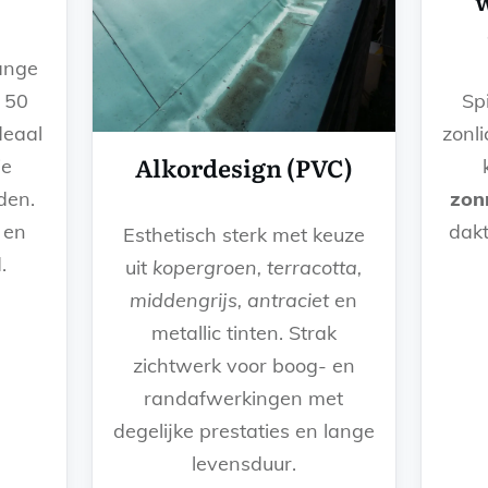
ange
 50
Sp
deaal
zonl
Alkordesign (PVC)
ie
den.
zon
 en
dak
Esthetisch sterk met keuze
.
uit
kopergroen, terracotta,
middengrijs, antraciet
en
metallic tinten. Strak
zichtwerk voor boog- en
randafwerkingen met
degelijke prestaties en lange
levensduur.