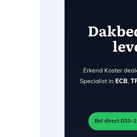
Dakbed
lev
Erkend Koster deal
Specialist in
ECB
,
T
Bel direct 033