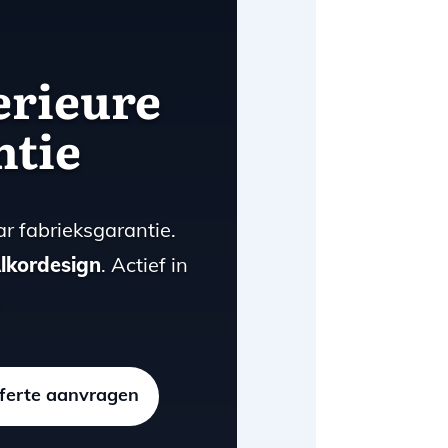
erieure
ntie
r fabrieksgarantie.
lkordesign
. Actief in
.
ferte aanvragen