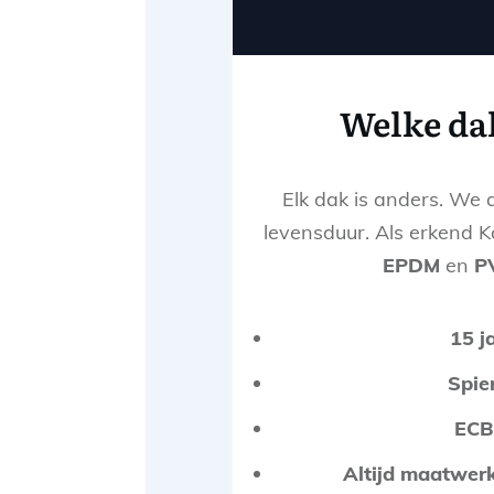
Welke dak
Elk dak is anders. We 
levensduur. Als erkend 
EPDM
en
P
15 j
Spie
ECB
Altijd maatwer