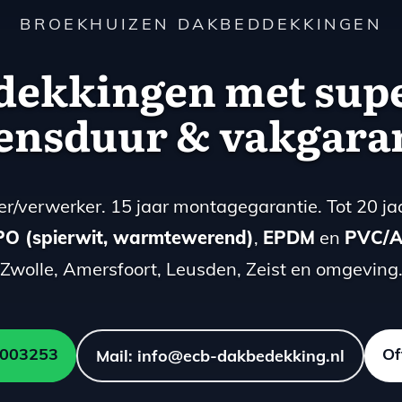
BROEKHUIZEN DAKBEDDEKKINGEN
ekkingen met sup
ensduur & vakgara
er/verwerker. 15 jaar montagegarantie. Tot 20 jaa
PO (spierwit, warmtewerend)
,
EPDM
en
PVC/A
Zwolle, Amersfoort, Leusden, Zeist en omgeving
-2003253
Of
Mail: info@ecb-dakbedekking.nl