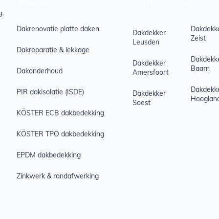
Diensten
Populaire plaatsen
g,
Dakrenovatie platte daken
Dakdekk
Dakdekker
t
Zeist
Leusden
Dakreparatie & lekkage
Dakdekk
Dakdekker
Baarn
Dakonderhoud
Amersfoort
Dakdekk
PIR dakisolatie (ISDE)
Dakdekker
Hooglan
Soest
KÖSTER ECB dakbedekking
Zoek je lokale informatie? K
KÖSTER TPO dakbedekking
plaats voor voorbeelden en
werkwijze.
EPDM dakbedekking
Zinkwerk & randafwerking