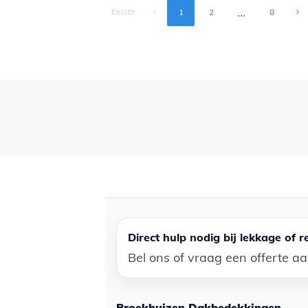
...
Eerste
1
2
8
Direct hulp nodig bij lekkage of r
Bel ons of vraag een offerte a
Broekhuizen Dakbedekkingen