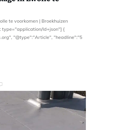
olle te voorkomen | Broekhuizen
 type="application/ld+json"] {
org", "@type":"Article", "headline":"5