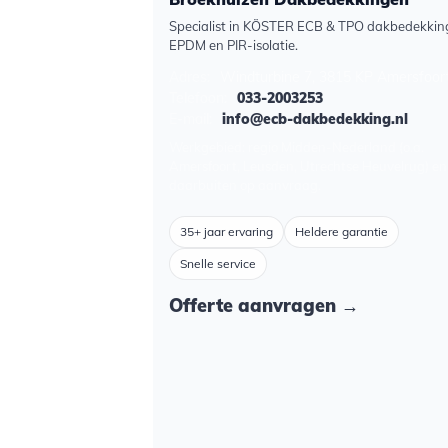
Specialist in KÖSTER ECB & TPO dakbedekkin
EPDM en PIR-isolatie.
Adres:
Windturbine 7, 3815 KP Amersfoor
Telefoon:
033-2003253
E-mail:
info@ecb-dakbedekking.nl
Werkgebied: regio Midden-Nederland (o.a.
Amersfoort, Leusden, Utrechtse Heuvelrug) en
daarbuiten op aanvraag.
35+ jaar ervaring
Heldere garantie
Snelle service
Offerte aanvragen →