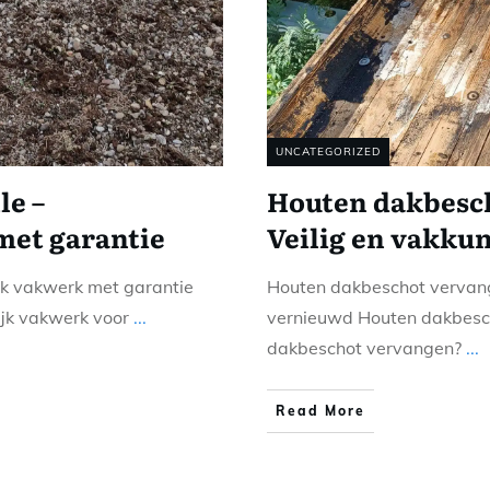
UNCATEGORIZED
le –
Houten dakbesch
met garantie
Veilig en vakku
jk vakwerk met garantie
Houten dakbeschot vervang
ijk vakwerk voor
...
vernieuwd Houten dakbesc
dakbeschot vervangen?
...
Read More