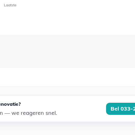
Laatste
enovatie?
Bel 033-
an — we reageren snel.