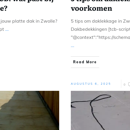
le?
voorkomen
 jouw platte dak in Zwolle?
5 tips om daklekkage in Zw
ipt
...
Dakbedekkingen [tcb-script
"@context":"https://schema.
...
Read More
AUGUSTUS 6, 2025
0