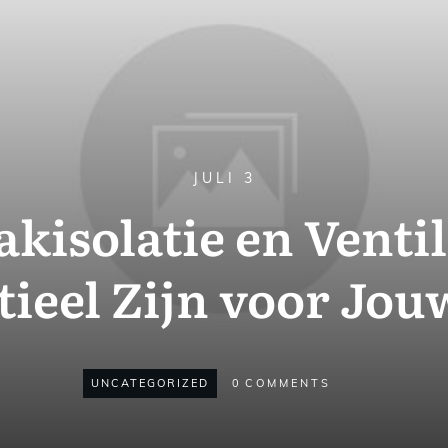
JULI 3
isolatie en Venti
tieel Zijn voor Jou
UNCATEGORIZED
0
COMMENTS