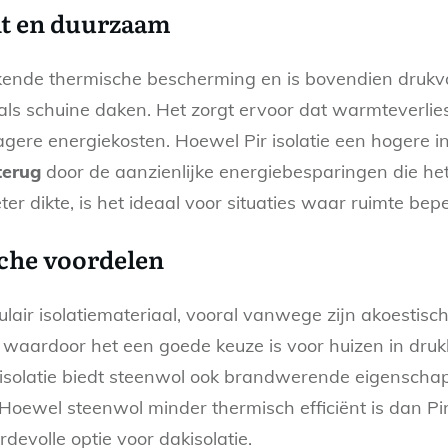
iënt en duurzaam
tekende thermische bescherming en is bovendien drukvas
 als schuine daken. Het zorgt ervoor dat warmteverli
lagere energiekosten. Hoewel Pir isolatie een hogere in
terug
door de aanzienlijke energiebesparingen die het
er dikte, is het ideaal voor situaties waar ruimte beper
sche voordelen
lair isolatiemateriaal, vooral vanwege zijn akoestisc
, waardoor het een goede keuze is voor huizen in druk
sisolatie biedt steenwol ook brandwerende eigenscha
Hoewel steenwol minder thermisch efficiënt is dan Pir,
volle optie voor dakisolatie.