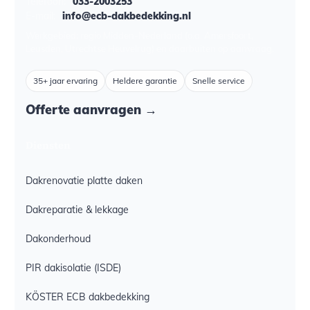
Telefoon:
033-2003253
E-mail:
info@ecb-dakbedekking.nl
Werkgebied: regio Midden-Nederland (o.a. Amersfoort,
Leusden, Utrechtse Heuvelrug) en daarbuiten op aanvraag.
35+ jaar ervaring
Heldere garantie
Snelle service
Offerte aanvragen →
Diensten
Dakrenovatie platte daken
Dakreparatie & lekkage
Dakonderhoud
PIR dakisolatie (ISDE)
KÖSTER ECB dakbedekking