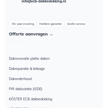
E-mail:
info@ecb-dakbedekking.nl
Werkgebied: regio Midden-Nederland (o.a. Amersfoort,
Leusden, Utrechtse Heuvelrug) en daarbuiten op aanvraag.
35+ jaar ervaring
Heldere garantie
Snelle service
Offerte aanvragen →
Diensten
Dakrenovatie platte daken
Dakreparatie & lekkage
Dakonderhoud
PIR dakisolatie (ISDE)
KÖSTER ECB dakbedekking