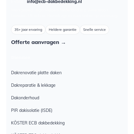
E-mail:
info@ecb-dakbedekking.nl
Werkgebied: regio Midden-Nederland (o.a. Amersfoort,
Leusden, Utrechtse Heuvelrug) en daarbuiten op aanvraag.
35+ jaar ervaring
Heldere garantie
Snelle service
Offerte aanvragen →
Diensten
Dakrenovatie platte daken
Dakreparatie & lekkage
Dakonderhoud
PIR dakisolatie (ISDE)
KÖSTER ECB dakbedekking