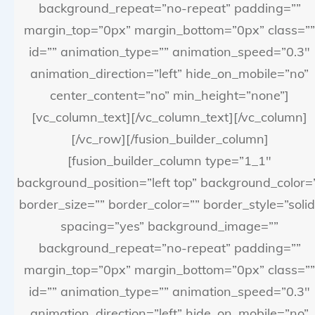
background_repeat=”no-repeat” padding=””
margin_top=”0px” margin_bottom=”0px” class=””
id=”” animation_type=”” animation_speed=”0.3″
animation_direction=”left” hide_on_mobile=”no”
center_content=”no” min_height=”none”]
[vc_column_text][/vc_column_text][/vc_column]
[/vc_row][/fusion_builder_column]
[fusion_builder_column type=”1_1″
background_position=”left top” background_color=
border_size=”” border_color=”” border_style=”solid
spacing=”yes” background_image=””
background_repeat=”no-repeat” padding=””
margin_top=”0px” margin_bottom=”0px” class=””
id=”” animation_type=”” animation_speed=”0.3″
animation_direction=”left” hide_on_mobile=”no”