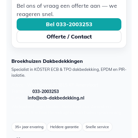
Bel ons of vraag een offerte aan — we
reageren snel.
Bel 033-2003253
Offerte / Contact
Broekhuizen Dakbedekkingen
Specialist in KÖSTER ECB & TPO dakbedekking, EPDM en PIR-
isolatie.
Adres:
Windturbine 7, 3815 KP Amersfoort
Telefoon:
033-2003253
E-mail:
info@ecb-dakbedekking.nl
Werkgebied: regio Midden-Nederland (o.a. Amersfoort,
Leusden, Utrechtse Heuvelrug) en daarbuiten op aanvraag.
35+ jaar ervaring
Heldere garantie
Snelle service