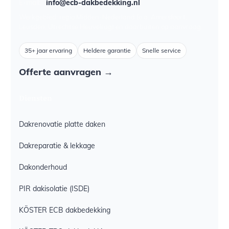
E-mail:
info@ecb-dakbedekking.nl
Werkgebied: regio Midden-Nederland (o.a. Amersfoort,
Leusden, Utrechtse Heuvelrug) en daarbuiten op aanvraag.
35+ jaar ervaring
Heldere garantie
Snelle service
Offerte aanvragen →
Diensten
Dakrenovatie platte daken
Dakreparatie & lekkage
Dakonderhoud
PIR dakisolatie (ISDE)
KÖSTER ECB dakbedekking